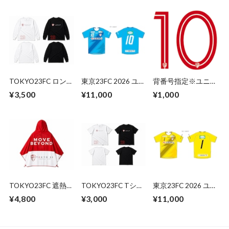
TOKYO23FC ロング
東京23FC 2026 ユニ
背番号指定※ユニフ
スリーブTシャツ
フォーム AWAY 半
ォームと合わせてご
¥3,500
¥11,000
¥1,000
（23 Graphic）
袖 オーセンティッ
購入ください(東京
WHITE / BLACK
ク（FP）
23FC 2026 ユニフォ
ーム)
TOKYO23FC 遮熱冷
TOKYO23FC Tシャ
東京23FC 2026 ユニ
感ポンチョ（MOVE
ツ （23 Graphic）
フォーム AWAY 半
¥4,800
¥3,000
¥11,000
BEYOND）
WHITE / BLACK
袖 オーセンティッ
ク（GK）