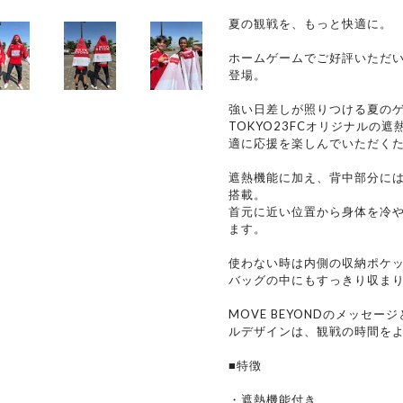
夏の観戦を、もっと快適に。
ホームゲームでご好評いただ
登場。
強い日差しが照りつける夏の
TOKYO23FCオリジナルの
適に応援を楽しんでいただく
遮熱機能に加え、背中部分に
搭載。
首元に近い位置から身体を冷
ます。
使わない時は内側の収納ポケ
バッグの中にもすっきり収ま
MOVE BEYONDのメッセ
ルデザインは、観戦の時間を
■特徴
・遮熱機能付き