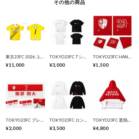
その他の商品
東京23FC 2026 ユニ
TOKYO23FC Tシャ
TOKYO23FC HAND
フォーム AWAY 半
ツ （23 Graphic）
TOWEL
¥11,000
¥3,000
¥1,500
袖 オーセンティッ
WHITE / BLACK
ク（GK）
TOKYO23FC プレイ
TOKYO23FC ロング
TOKYO23FC 遮熱冷
ヤーズタオル
スリーブTシャツ
感ポンチョ（MOVE
¥2,000
¥3,500
¥4,800
（23 Graphic）
BEYOND）
WHITE / BLACK