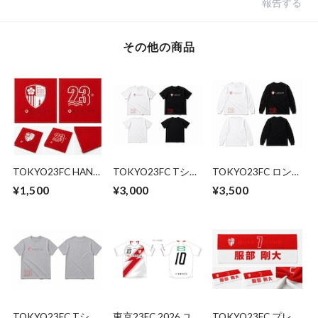
報告する
その他の商品
TOKYO23FC HAND
TOKYO23FC Tシャ
TOKYO23FC ロング
TOWEL
ツ （23 Graphic）
スリーブTシャツ
¥1,500
¥3,000
¥3,500
WHITE / BLACK
（23 Graphic）
WHITE / BLACK
TOKYO23FC Tシャ
東京23FC 2026 ユニ
TOKYO23FC プレイ